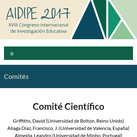
Saltar
al
contenido
AIDIPE
Menú
2017
XVIII
Comités
Congreso
Internacional
de
Investigación
Comité Científico
Educativa
Griffiths, David (Universidad de Bolton, Reino Unido)
Aliaga Díaz, Francisco, J. (Universidad de Valencia, España)
Almeida, Leandro (Universidad de Minho, Portugal)