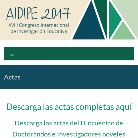
Saltar
al
contenido
AIDIPE
Menú
2017
XVIII
Actas
Congreso
Internacional
de
Investigación
Descarga las actas completas aquí
Educativa
Descarga las actas del I Encuentro de
Doctorandos e Investigadores noveles