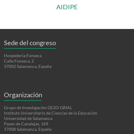
AIDIPE
Sede del congreso
Hospedería Fonseca
Calle Fonseca, 2
37002 Salamanca, España
Organización
Grupo de Investigación GE2O-GRIAL
Instituto Universitario de Ciencias de la Educación
Universidad de Salamanca
Paseo de Canalejas, 169
37008 Salamanca, España